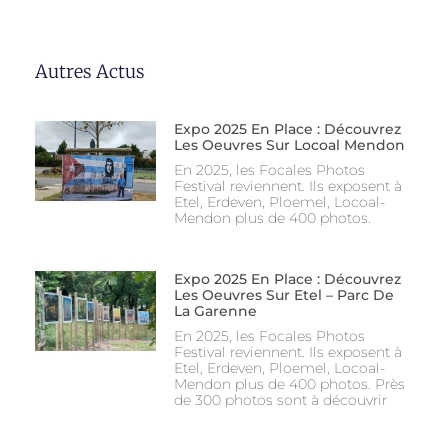
Autres Actus
Expo 2025 En Place : Découvrez
Les Oeuvres Sur Locoal Mendon
En 2025, les Focales Photos
Festival reviennent. Ils exposent à
Etel, Erdeven, Ploemel, Locoal-
Mendon plus de 400 photos.
Expo 2025 En Place : Découvrez
Les Oeuvres Sur Etel – Parc De
La Garenne
En 2025, les Focales Photos
Festival reviennent. Ils exposent à
Etel, Erdeven, Ploemel, Locoal-
Mendon plus de 400 photos. Près
de 300 photos sont à découvrir