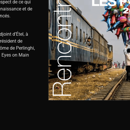
espect de ce qui
nnaissance et de
ncés.
joint d’Étel, à
résident de
rôme de Perlinghi,
in Eyes on Main