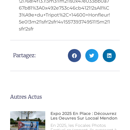
!2i768!4f13.1!3m3!1m2!1s0x47e033bb0a7
67b81%3A0x492e753c46cb4121!2sAll%C
3%A9e+du+Tripot%2C+14600+Honfleur!
5e0!3m2!1sfr!2sfr!4v1557393749511!5m2!1
sfr!2sfr
Partagez:
Autres Actus
Expo 2025 En Place : Découvrez
Les Oeuvres Sur Locoal Mendon
En 2025, les Focales Photos
Festival reviennent. Ils exposent à