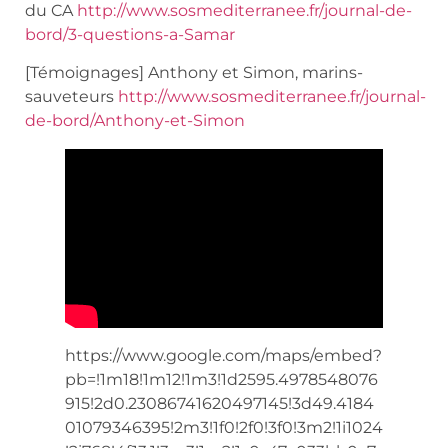
du CA
http://www.sosmediterranee.fr/journal-de-
bord/3-questions-a-Samar
[Témoignages] Anthony et Simon, marins-
sauveteurs
http://www.sosmediterranee.fr/journal-
de-bord/Anthony-et-Simon
https://www.google.com/maps/embed?
pb=!1m18!1m12!1m3!1d2595.4978548076
915!2d0.23086741620497145!3d49.4184
01079346395!2m3!1f0!2f0!3f0!3m2!1i1024