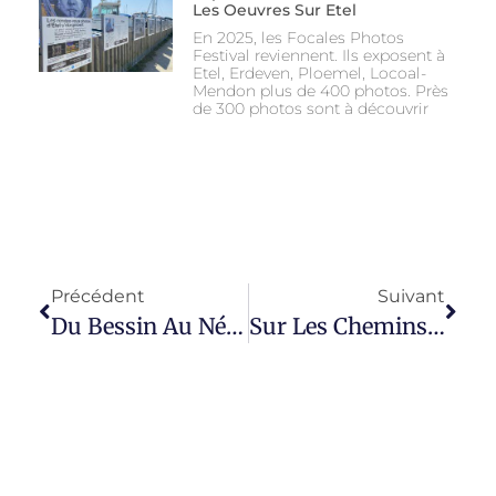
Les Oeuvres Sur Etel
En 2025, les Focales Photos
Festival reviennent. Ils exposent à
Etel, Erdeven, Ploemel, Locoal-
Mendon plus de 400 photos. Près
de 300 photos sont à découvrir
Précédent
Suivant
Du Bessin Au Népal
Sur Les Chemins De L’école