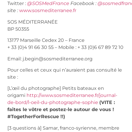
Twitter :
@SOSMedFrance
Facebook :
@sosmedfran
site :
www.sosmediterranee.fr
SOS MÉDITERRANÉE
BP 50355
13177 Marseille Cedex 20 – France
+ 33 (0)4 91 66 30 55 – Mobile : + 33 (0)6 67 89 72 10
Email: j.begin@sosmediterranee.org
Pour celles et ceux qui n’auraient pas consulté le
site :
[L’œil du photographe] Petits bateaux en
origami
http://www.sosmediterranee.fr/journal-
de-bord/l-oeil-du-photographe-sophie
(VITE :
faites le vôtre et postez-le autour de vous !
#TogetherForRescue !!)
[3 questions à] Samar, franco-syrienne, membre