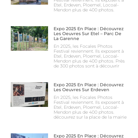
Etel, Erdeven, Ploemel, Locoal-
Mendon plus de 400 photos.
Expo 2025 En Place : Découvrez
Les Oeuvres Sur Etel – Parc De
La Garenne
En 2025, les Focales Photos
Festival reviennent. Ils exposent à
Etel, Erdeven, Ploemel, Locoal-
Mendon plus de 400 photos. Près
de 300 photos sont à découvrir
Expo 2025 En Place : Découvrez
Les Oeuvres Sur Erdeven
En 2025, les Focales Photos
Festival reviennent. Ils exposent à
Etel, Erdeven, Ploemel, Locoal-
Mendon plus de 400 photos.
découvrez sur la place de la mairie
Expo 2025 En Place : Découvrez