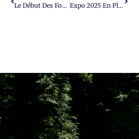
Le Début Des Focales C’est Ce Week-End
Expo 2025 En Place : Découvrez Les Oeuvres Sur Etel