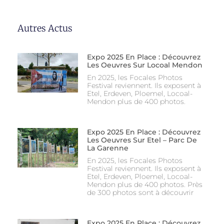
Autres Actus
Expo 2025 En Place : Découvrez
Les Oeuvres Sur Locoal Mendon
En 2025, les Focales Photos
Festival reviennent. Ils exposent à
Etel, Erdeven, Ploemel, Locoal-
Mendon plus de 400 photos.
Expo 2025 En Place : Découvrez
Les Oeuvres Sur Etel – Parc De
La Garenne
En 2025, les Focales Photos
Festival reviennent. Ils exposent à
Etel, Erdeven, Ploemel, Locoal-
Mendon plus de 400 photos. Près
de 300 photos sont à découvrir
Expo 2025 En Place : Découvrez